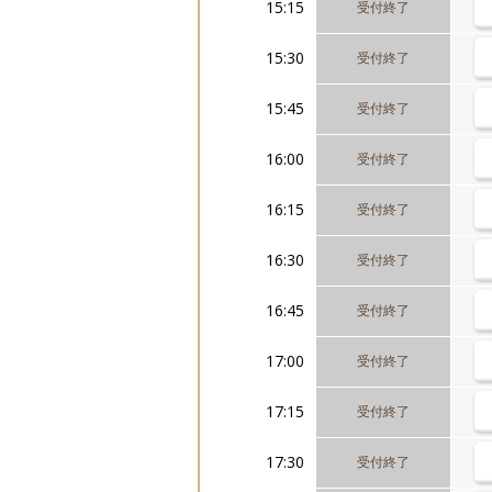
15:15
受付終了
15:30
受付終了
15:45
受付終了
16:00
受付終了
16:15
受付終了
16:30
受付終了
16:45
受付終了
17:00
受付終了
17:15
受付終了
17:30
受付終了