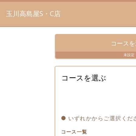
玉川高島屋S・C店
コースを
未設定
コースを選ぶ
いずれかからご選択くだ
コース一覧