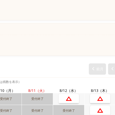
前月
は残数を表示）
/10
（月）
8/11
（火）
8/12
（水）
8/13
（木）
受付終了
受付終了
受付終了
受付終了
受付終了