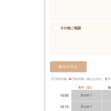
その他ご相談
最短の
空き
予約可能
予約可能（残りわずか、数字
8/9
（日）
8
10:00
受付終了
10:15
受付終了