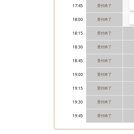
17:45
受付終了
18:00
受付終了
18:15
受付終了
18:30
受付終了
18:45
受付終了
19:00
受付終了
19:15
受付終了
19:30
受付終了
19:45
受付終了