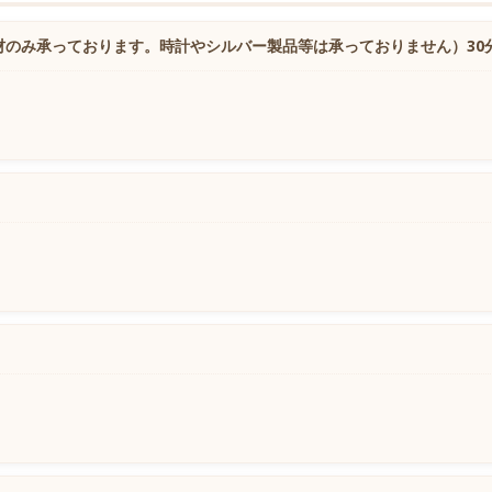
材のみ承っております。時計やシルバー製品等は承っておりません）30