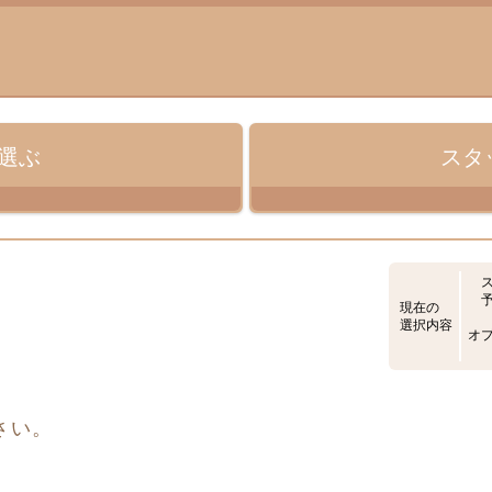
選ぶ
スタ
現在の
選択内容
オ
さい。